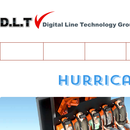
Company
Products
고객지원
Hurric